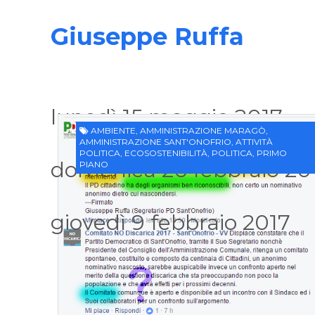
Giuseppe Ruffa
lunedì 15 maggio 2017
AMBIENTE
,
AMMINISTRAZIONE MARAGÒ
,
AMMINISTRAZIONE SANT'ONOFRIO
,
ATTIVITÀ
POLITICA
,
ECOSOSTENIBILITÀ
,
POLITICA
,
PRIMO
domenica 26 febbraio 20
PIANO
giovedì 9 febbraio 2017