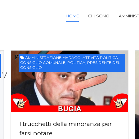
HOME
CHI SONO
AMMINIS
AMMINISTRAZIONE MARAGÒ
,
ATTIVITÀ POLITICA
,
CONSIGLIO COMUNALE
,
POLITICA
,
PRESIDENTE DEL
CONSIGLIO
17
I trucchetti della minoranza per
farsi notare.