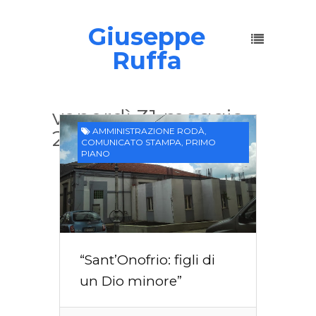
Giuseppe
Ruffa
venerdì 31 maggio
2013
AMMINISTRAZIONE RODÀ
,
COMUNICATO STAMPA
,
PRIMO
PIANO
“Sant’Onofrio: figli di
un Dio minore”