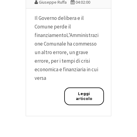
Giuseppe Ruffa
04:02:00
Il Governo delibera e il
Comune perde il
finanziamentoL’Amministrazi
one Comunale ha commesso
un altro errore, un grave
errore, per i tempi di crisi
economica e finanziaria in cui
versa
Leggi
articolo